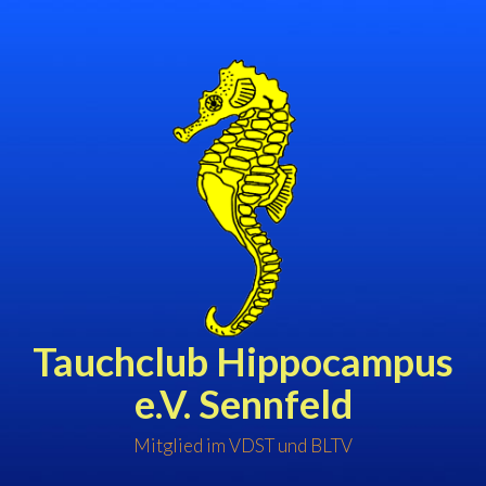
Zum
Inhalt
springen
Tauchclub Hippocampus
e.V. Sennfeld
Mitglied im VDST und BLTV