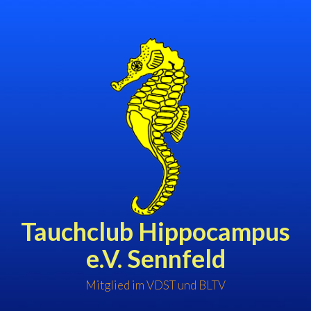
Zum
Inhalt
springen
Tauchclub Hippocampus
e.V. Sennfeld
Mitglied im VDST und BLTV