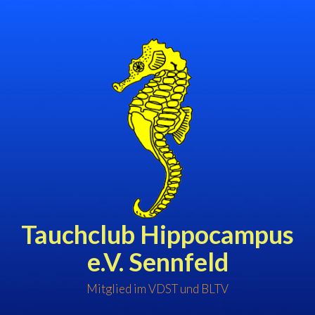
Zum
Inhalt
springen
Tauchclub Hippocampus
e.V. Sennfeld
Mitglied im VDST und BLTV