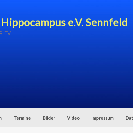
 Hippocampus e.V. Sennfeld
 BLTV
n
Termine
Bilder
Video
Impressum
Dat