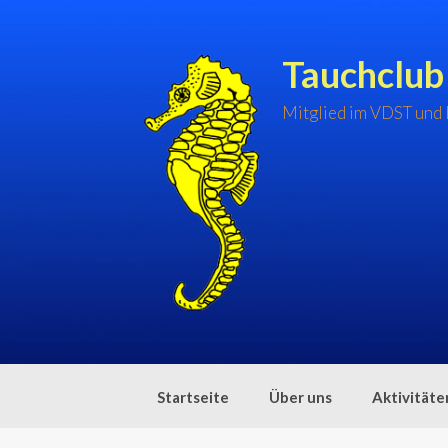
Zum
Inhalt
springen
Tauchclub
Mitglied im VDST und
Startseite
Über uns
Aktivitäte