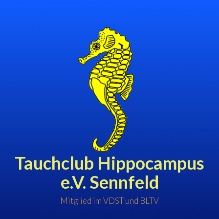
Zum
Inhalt
springen
Tauchclub Hippocampus
e.V. Sennfeld
Mitglied im VDST und BLTV