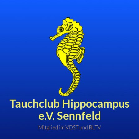
Zum
Inhalt
springen
Tauchclub Hippocampus
e.V. Sennfeld
Mitglied im VDST und BLTV