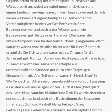
Organisiertem Ausflug der Action Sport Tauchschule aus
Würzburg mit an, wobei wir dabei immer antizyklisch und
eigenständig unterwegs waren, in den Tagen davor und danach
waren wir komplett eigenständig. Die 6 Teilnehmenden
Vereinsmitglieder fanden vor Ort Perfekte äußere
Bedingungen vor und auch unter Wasser waren die
Bedingungen gut, bis zu einer Tiefe von 10m waren die
Wassertemperaturen für den Naßtauchanzug angenehm Warm
darunter war es zwar deutlich kälter aber für kurze Zeit noch
erträglich. Die Sichtweiten waren mit ca. 7m auch für die
Jahreszeit gut. Nun zum Ablauf des Ausfluges, die Anreise bzw.
Zusammenkunft aller Teilnehmer erfolgte aus
unterschiedlichen Gründen per Auto oder Flugzeug in
Gruppenform ab. Alle Teilnehmer waren im Hotel „Nixe“ in
Weißenbach am Attersee untergebracht und von dort aus ging
es zu den 4 von uns ausgesuchten Tauchstellen (Privatplatz
des Hotel Nixe, Nautilus, Nußdorf und Dixi). Es wurde aber nicht
nur getaucht, es fand auch eine Besichtigung der Salzburger
Innenstadt (Schloss Mirabell, Harga Feingold Steg,
Getreidegasse, Geburtshaus Mozarts, Residenzplatz, Dom zu