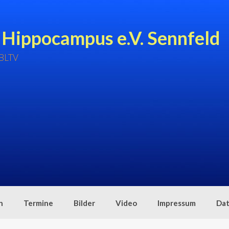
 Hippocampus e.V. Sennfeld
 BLTV
n
Termine
Bilder
Video
Impressum
Dat