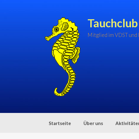
Zum
Inhalt
springen
Tauchclub
Mitglied im VDST und
Startseite
Über uns
Aktivitäte