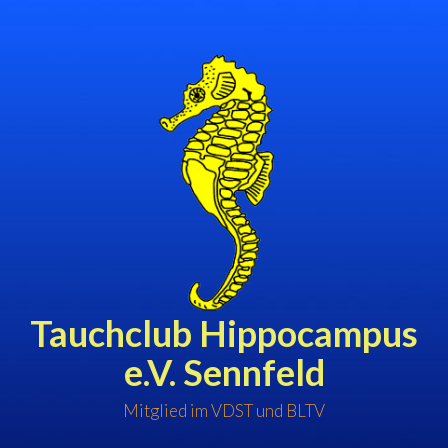
Zum
Inhalt
springen
Tauchclub Hippocampus
e.V. Sennfeld
Mitglied im VDST und BLTV