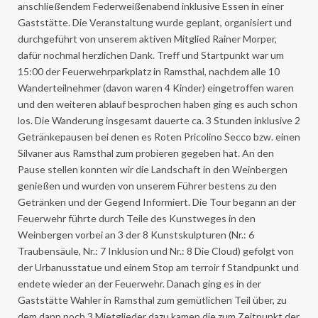
anschließendem Federweißenabend inklusive Essen in einer
Gaststätte. Die Veranstaltung wurde geplant, organisiert und
durchgeführt von unserem aktiven Mitglied Rainer Morper,
dafür nochmal herzlichen Dank. Treff und Startpunkt war um
15:00 der Feuerwehrparkplatz in Ramsthal, nachdem alle 10
Wanderteilnehmer (davon waren 4 Kinder) eingetroffen waren
und den weiteren ablauf besprochen haben ging es auch schon
los. Die Wanderung insgesamt dauerte ca. 3 Stunden inklusive 2
Getränkepausen bei denen es Roten Pricolino Secco bzw. einen
Silvaner aus Ramsthal zum probieren gegeben hat. An den
Pause stellen konnten wir die Landschaft in den Weinbergen
genießen und wurden von unserem Führer bestens zu den
Getränken und der Gegend Informiert. Die Tour begann an der
Feuerwehr führte durch Teile des Kunstweges in den
Weinbergen vorbei an 3 der 8 Kunstskulpturen (Nr.: 6
Traubensäule, Nr.: 7 Inklusion und Nr.: 8 Die Cloud) gefolgt von
der Urbanusstatue und einem Stop am terroir f Standpunkt und
endete wieder an der Feuerwehr. Danach ging es in der
Gaststätte Wahler in Ramsthal zum gemütlichen Teil über, zu
dem dann noch 3 Mietglieder dazu kamen die zum Zeitpunkt der