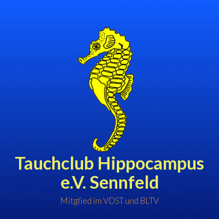
Zum
Inhalt
springen
Tauchclub Hippocampus
e.V. Sennfeld
Mitglied im VDST und BLTV