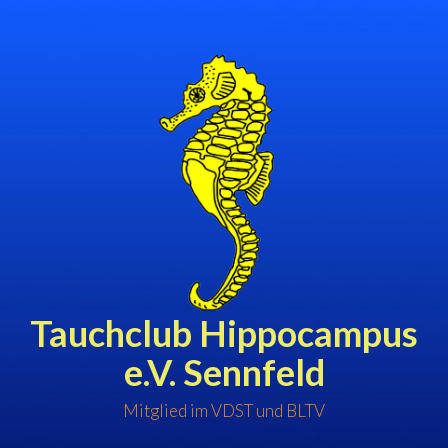
Zum
Inhalt
springen
Tauchclub Hippocampus
e.V. Sennfeld
Mitglied im VDST und BLTV